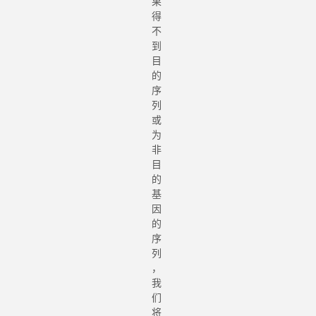
果
得
不
到
目
的
序
列
或
为
非
目
的
基
因
的
序
列
，
我
们
将