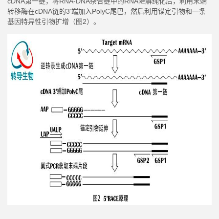
cDNA第一链，将RNA-DNA杂合链中的RNA降解纯化后，利用末端
转移酶在cDNA链的3’端加入PolyC尾巴，然后利用锚定引物和一条
基因特异性引物扩增（图2）。