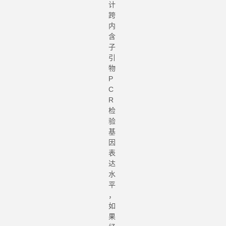
计
跨
内
含
子
引
物
P
C
R
检
验
基
因
表
达
水
平
，
如
果