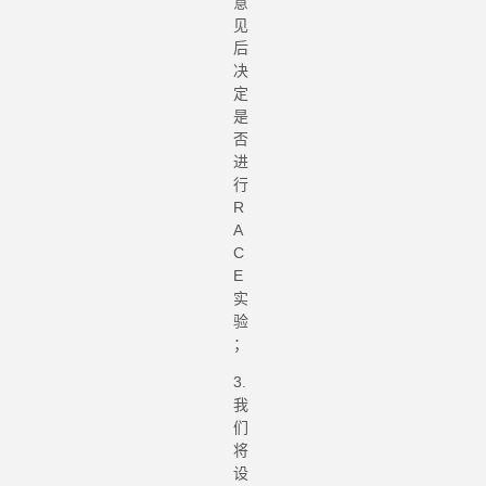
意
见
后
决
定
是
否
进
行
R
A
C
E
实
验
；
3.
我
们
将
设