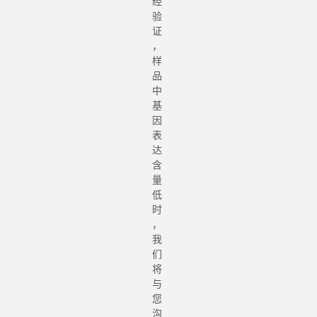
经
验
证
，
样
品
中
基
因
表
达
含
量
低
时
，
我
们
将
与
您
沟