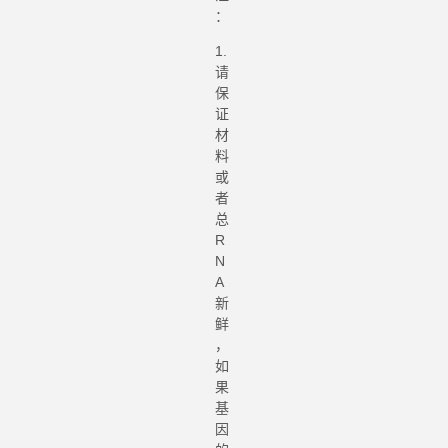
：
1.
请
保
证
材
料
或
者
总
R
N
A
新
鲜
，
如
果
基
因