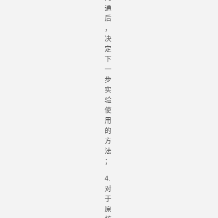
通
后
，
决
定
下
一
步
实
验
使
用
的
方
法
；
4.
对
于
原