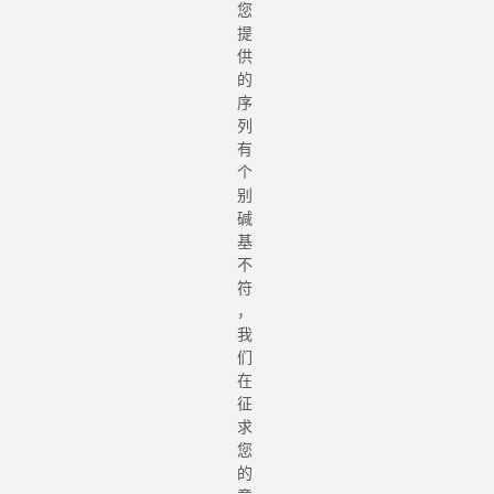
您
提
供
的
序
列
有
个
别
碱
基
不
符
，
我
们
在
征
求
您
的