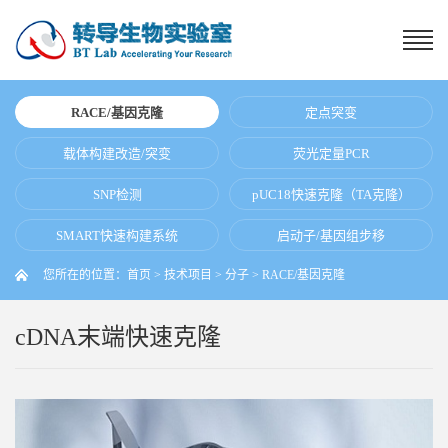
RACE/基因克隆
定点突变
载体构建改造/突变
荧光定量PCR
SNP检测
pUC18快速克隆（TA克隆）
SMART快速构建系统
启动子/基因组步移
您所在的位置：
首页
>
技术项目
>
分子
>
RACE/基因克隆
cDNA末端快速克隆