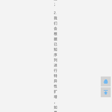
；
2.
我
们
会
根
据
已
知
序
列
进
行
特
异
性
扩
增
，
如