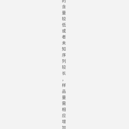
的
含
量
较
低
或
者
未
知
序
列
较
长
，
样
品
量
需
相
应
增
加