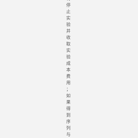
停
止
实
验
并
收
取
实
验
成
本
费
用
；
如
果
得
到
序
列
与