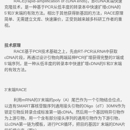
RACE(rapid-amplification of cDNA ends)，即cDNA末端快速
克隆技术，是一种基于PCR从低丰度的转录本中快速扩增cDNA的
5'和3’末端的有效方法。相比于其他获得新基因的方法，RACE原理
简单、无需建立文库、快速廉价，正受到越来越多科研工作者的重
视。
技术原理
RACE基于PCR技术基础之上，先由RT-PCR从RNA中获取
cDNA片段，再通过设计引物向两端延伸PCR扩增获得完整的3'端或
5'端序列，是一种从低丰度的转录本中快速扩增cDNA的5'和3’末端
的有效方法。
3'末端RACE
利用mRNA的3'末端的poly（A）尾巴作为一个引物结合位点，
以连有SMART寡核苷酸序列通用接头引物的Oligo（dT）30MN作为
锁定引物反转录合成标准第一链cDNA。然后用一个基因特异引物作
为上游引物，用一个含有部分接头序列的通用引物作为下游引物，
以cDNA第一链为模板，进行PCR循环，把目的基因3' 末端的DNA片