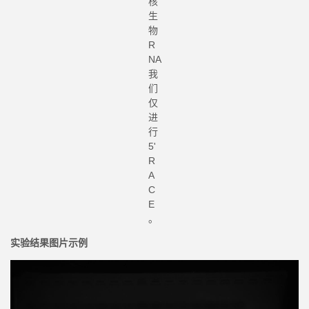
核
生
物
R
NA
我
们
仅
进
行
5'
R
A
C
E
。
实验结果图片示例